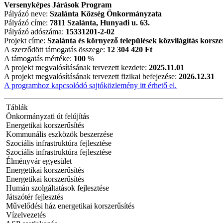
Versenyképes Járások Program
Pályázó neve:
Szalánta Község Önkormányzata
Pályázó címe:
7811 Szalánta, Hunyadi u. 63.
Pályázó adószáma:
15331201-2-02
Projekt címe:
Szalánta és környező települések közvilágítás korsze
A szerződött támogatás összege:
12 304 420 Ft
A támogatás mértéke:
100
%
A projekt megvalósításának tervezett kezdete:
2025.11.01
A projekt megvalósításának tervezett fizikai befejezése:
2026.12.31
A programhoz kapcsolódó sajtóközlemény itt érhető el.
Táblák
Önkormányzati út felújítás
Energetikai korszerűsítés
Kommunális eszközök beszerzése
Szociális infrastruktúra fejlesztése
Szociális infrastruktúra fejlesztése
Élményvár egyesület
Energetikai korszerűsítés
Energetikai korszerűsítés
Humán szolgáltatások fejlesztése
Játszótér fejlesztés
Művelődési ház energetikai korszerűsítés
Vízelvezetés