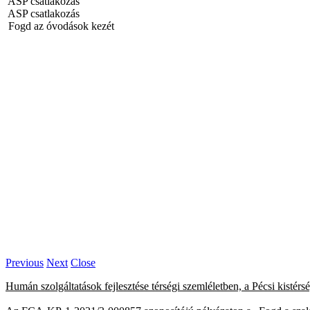
ASP csatlakozás
ASP csatlakozás
Fogd az óvodások kezét
Previous
Next
Close
Humán szolgáltatások fejlesztése térségi szemléletben, a Pécsi kist