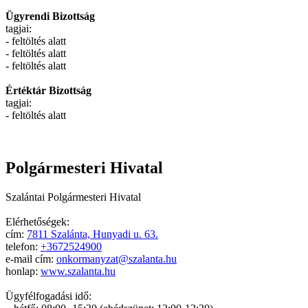
Ügyrendi Bizottság
tagjai:
- feltöltés alatt
- feltöltés alatt
- feltöltés alatt
Értéktár Bizottság
tagjai:
- feltöltés alatt
Polgármesteri Hivatal
Szalántai Polgármesteri Hivatal
Elérhetőségek:
cím:
7811 Szalánta, Hunyadi u. 63.
telefon:
+3672524900
e-mail cím:
onkormanyzat@szalanta.hu
honlap:
www.szalanta.hu
Ügyfélfogadási idő: