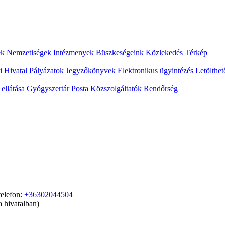
ek
Nemzetiségek
Intézmenyek
Büszkeségeink
Közlekedés
Térkép
i Hivatal
Pályázatok
Jegyzőkönyvek
Elektronikus ügyintézés
Letölthe
ellátása
Gyógyszertár
Posta
Közszolgáltatók
Rendőrség
elefon:
+36302044504
a hivatalban)