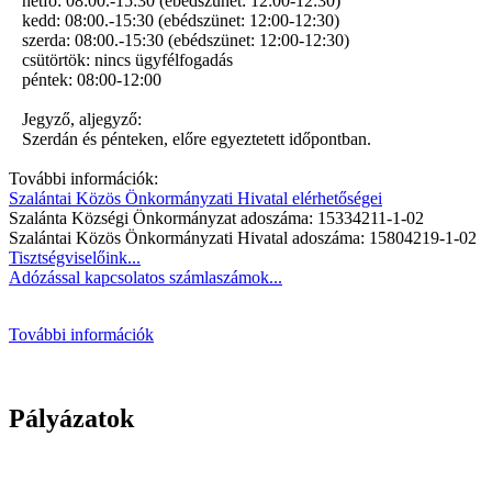
hétfő: 08:00.-15:30 (ebédszünet: 12:00-12:30)
kedd: 08:00.-15:30 (ebédszünet: 12:00-12:30)
szerda: 08:00.-15:30 (ebédszünet: 12:00-12:30)
csütörtök: nincs ügyfélfogadás
péntek: 08:00-12:00
Jegyző, aljegyző:
Szerdán és pénteken, előre egyeztetett időpontban.
További információk:
Szalántai Közös Önkormányzati Hivatal elérhetőségei
Szalánta Községi Önkormányzat adoszáma: 15334211-1-02
Szalántai Közös Önkormányzati Hivatal adoszáma: 15804219-1-02
Tisztségviselőink...
Adózással kapcsolatos számlaszámok...
További információk
Pályázatok