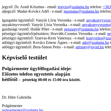
jegyző: Dr. Aradi Krisztina - email:
jegyzo@szalanta.hu
telefon:
+363
aljegyző: Madar-Kovács Adél - e-mail:
igazgatas@szalanta.hu
telefo
igazgatási ügyintéző: Vanyúr Lívia Veronika - e-mail:
anyakonyvveze
anyakönyvvezető: Vanyúr Lívia Veronika - e-mail:
anyakonyvvezeto@
gazdasági vezető: Hullár Péter - e-mail:
penzugy@szalanta.hu
telefon
pénzügyi ügyintéző/pénztáros: Horváth-Csontos Veronika - e-mail:
pe
pénzügyi ügyintéző: Szarvas-Kern Vanessza - e-mail:
konyveles@szal
adóügyi ügyintéző: Kovács Emese Ágnes - e-mail:
ado@szalanta.hu
t
adóügyi ügyintéző: Bera-Simon Petra - e-mail:
adougy@gyod.hu
tele
Képviselő testület
Polgármester ügyfélfogadási ideje:
Előzetes telefon egyeztetés alapján
hétfőtől -
péntekig 08:00 és 15:00 óra között.
Dr. Hitre Gabriella
Polgármester
polgarmester@szalanta.hu