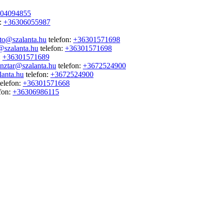
04094855
n:
+36306055987
to@szalanta.hu
telefon:
+36301571698
szalanta.hu
telefon:
+36301571698
:
+36301571689
nztar@szalanta.hu
telefon:
+3672524900
anta.hu
telefon:
+3672524900
elefon:
+36301571668
fon:
+36306986115