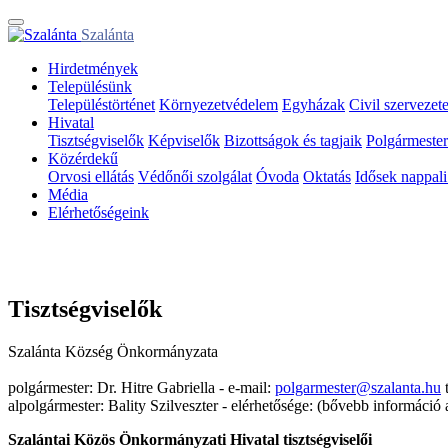
Szalánta
Hirdetmények
Településünk
Településtörténet
Környezetvédelem
Egyházak
Civil szervezet
Hivatal
Tisztségviselők
Képviselők
Bizottságok és tagjaik
Polgármester
Közérdekű
Orvosi ellátás
Védőnői szolgálat
Óvoda
Oktatás
Idősek nappali 
Média
Elérhetőségeink
Tisztségviselők
Szalánta Község Önkormányzata
polgármester: Dr. Hitre Gabriella - e-mail:
polgarmester@szalanta.hu
t
alpolgármester: Bality Szilveszter - elérhetősége: (bővebb információ 
Szalántai Közös Önkormányzati Hivatal tisztségviselői