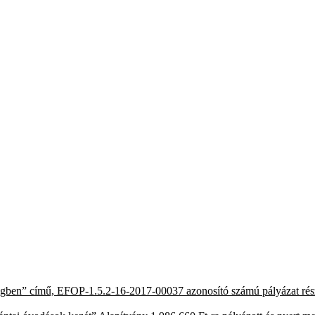
érségben” című, EFOP-1.5.2-16-2017-00037 azonosító számú pályázat rés